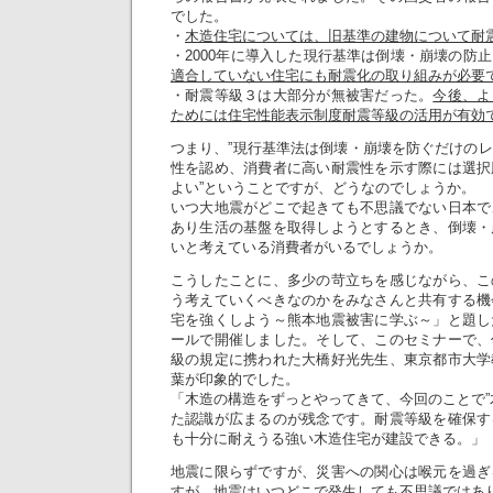
でした。
・
木造住宅については、旧基準の建物について耐
・2000年に導入した現行基準は倒壊・崩壊の防
適合していない住宅にも耐震化の取り組みが必要
・耐震等級３は大部分が無被害だった。
今後、よ
ためには住宅性能表示制度耐震等級の活用が有効
つまり、”現行基準法は倒壊・崩壊を防ぐだけの
性を認め、消費者に高い耐震性を示す際には選択
よい”ということですが、どうなのでしょうか。
いつ大地震がどこで起きても不思議でない日本で
あり生活の基盤を取得しようとするとき、倒壊・
いと考えている消費者がいるでしょうか。
こうしたことに、多少の苛立ちを感じながら、こ
う考えていくべきなのかをみなさんと共有する機
宅を強くしよう～熊本地震被害に学ぶ～」と題し
ールで開催しました。そして、このセミナーで、
級の規定に携われた大橋好光先生、東京都市大学
葉が印象的でした。
「木造の構造をずっとやってきて、今回のことで”
た認識が広まるのが残念です。耐震等級を確保す
も十分に耐えうる強い木造住宅が建設できる。」
地震に限らずですが、災害への関心は喉元を過ぎ
すが、地震はいつどこで発生しても不思議ではあ