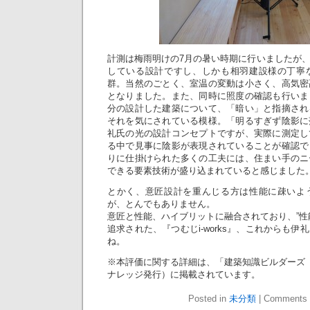
計測は梅雨明けの7月の暑い時期に行いましたが
している設計ですし、しかも相羽建設様の丁寧
群。当然のごとく、室温の変動は小さく、高気密
となりました。また、同時に照度の確認も行いま
分の設計した建築について、「暗い」と指摘され
それを気にされている模様。「明るすぎず陰影に
礼氏の光の設計コンセプトですが、実際に測定し
る中で見事に陰影が表現されていることが確認で
りに仕掛けられた多くの工夫には、住まい手のニ
できる要素技術が盛り込まれていると感じました
とかく、意匠設計を重んじる方は性能に疎いよ
が、とんでもありません。
意匠と性能、ハイブリットに融合されており、”性
追求された、『つむじi-works』、これからも
ね。
※本評価に関する詳細は、「建築知識ビルダーズ N
ナレッジ発行）に掲載されています。
Posted in
未分類
|
Comments 