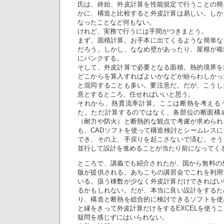
氏は、終始、外皮計算を性能規定で行うことの簡
かに、構造と比較すると外皮計算は易しい。しか
なったことなど何もない。
けれど、実務で行うには手間がつきまとう。
まず、面積計算。お手本に出てくるような簡単な
だろう。しかし、ななめ壁があったり、屋根が複
にパンクする。
そして、外皮計算で必要となる面積。熱的境界を
どこからを算入すればよいかなどが紛らわしかっ
と混同することも多い。要注意だ。だが、こうし
意とするところ、任せればいいと思う。
それから、熱貫流率計算。ここは断熱を考える
た。ただ計算するのではなく、各部位の断面構
（耐力や防火）と断熱的な観点で考慮が求められ
も、CADソフトを使って構造検討とシームレス
でき、その上、手戻りを起こさないで済む。そう
並行して設計を進めることが当たり前になってく
ところで、講義でも紹介されたが、国から無料の外
版が提供される。あちこちの講習会でこれを利用
いる。扱う棟数が少なく外皮計算だけできればい
るかもしれない。だが、本当に良い設計をするた
り、構造と断熱を総合的に検討できるソフトを使
と縁をきって外皮計算だけをするEXCELを使う
疑問を感じずにはいられない。