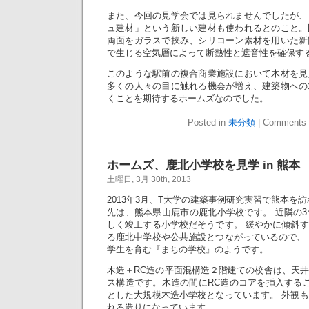
また、今回の見学会では見られませんでしたが、
ュ建材」という新しい建材も使われるとのこと。
両面をガラスで挟み、シリコーン素材を用いた新
で生じる空気層によって断熱性と遮音性を確保す
このような駅前の複合商業施設において木材を見
多くの人々の目に触れる機会が増え、建築物への
くことを期待するホームズなのでした。
Posted in
未分類
|
Comments 
ホームズ、鹿北小学校を見学 in 熊本
土曜日, 3月 30th, 2013
2013年3月、T大学の建築事例研究実習で熊本を
先は、熊本県山鹿市の鹿北小学校です。 近隣の
しく竣工する小学校だそうです。 緩やかに傾斜
る鹿北中学校や公共施設とつながっているので、
学生を育む『まちの学校』のようです。
木造＋RC造の平面混構造２階建ての校舎は、天
ス構造です。木造の間にRC造のコアを挿入する
とした大規模木造小学校となっています。 外観
れる造りになっています。