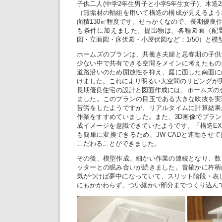
子供二人(中学2年生男子と小学5年生女子)、木造
（無垢材の軸組を用いて構造の構成が見えるよう
面積130㎡程度です。せっかくなので、長期優良
も条件に加えました。提出物は、各種図面（配置
図・立面図・床伏図・小屋伏図など：1/50）と模型：
ホームズのプランは、共働き夫婦と思春期の子供
少ない中で共有できる空間をメインに考えたもの
道路沿いのため開放性を抑え、庭に面した南面に
けました。これにより明るい大空間のリビングが
長期優良住宅の設計と図面作成には、ホームズの
ました。このプランの目玉である大きな吹抜を実
苦労をしたようですが、リアルタイムに計算結果
作業をすすめていました。また、3D画像でプラ
成イメージを意識できていたようです。「構造EX
も簡単に変換できるため、JW-CADと連動させ
こだわることができました。
その後、模型作成。細かい作業の連続となり、数
ッターとの睨み合いが続きました。昔確かに杵柄
気がつけば夢中になっていて、スリット階段・表しの
にもかかわらず、つい細かい部分までつくり込ん