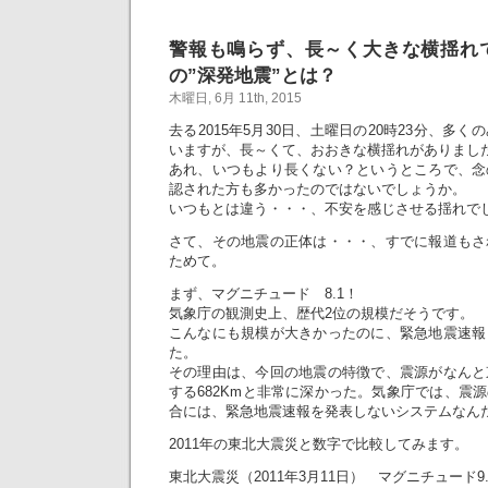
警報も鳴らず、長～く大きな横揺れ
の”深発地震”とは？
木曜日, 6月 11th, 2015
去る2015年5月30日、土曜日の20時23分、多
いますが、長～くて、おおきな横揺れがありまし
あれ、いつもより長くない？というところで、念
認された方も多かったのではないでしょうか。
いつもとは違う・・・、不安を感じさせる揺れで
さて、その地震の正体は・・・、すでに報道もさ
ためて。
まず、マグニチュード 8.1！
気象庁の観測史上、歴代2位の規模だそうです。
こんなにも規模が大きかったのに、緊急地震速報
た。
その理由は、今回の地震の特徴で、震源がなんと
する682Kmと非常に深かった。気象庁では、震源
合には、緊急地震速報を発表しないシステムなん
2011年の東北大震災と数字で比較してみます。
東北大震災（2011年3月11日） マグニチュード9