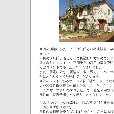
今回の測定にあたって、伊礼氏と相羽建設株式会
ました。
人気の伊礼氏、もしかして気難しい方なのでは？
腰は非常にソフトで、評価予定の項目の事前説明
んだコメントで盛り上げてくださいました。
また、住宅に対する愛情が非常に深く、一つ一つ
寧にわかりやすく解説してくださいます。
当社のソフトであるホームズ君「構造ＥＸ」で断
よび設備性能と燃費性能を計算しました。さらに、2
ームズ君『すまいのエコナビ』で、昼光利用や日
風性能、室温予測などを行うこととなりました。
この『つむじi-works2015』はUA値=0.44
上回る高断熱住宅です。
夏期の日射取得率もηA=1.2と小さく、さらに太