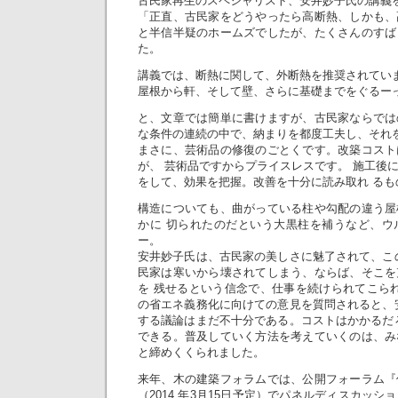
古民家再生のスペシャリスト、安井妙子氏の講義
「正直、古民家をどうやったら高断熱、しかも、
と半信半疑のホームズでしたが、たくさんのすば
た。
講義では、断熱に関して、外断熱を推奨されてい
屋根から軒、そして壁、さらに基礎までをぐるー
と、文章では簡単に書けますが、古民家ならでは
な条件の連続の中で、納まりを都度工夫し、それ
まさに、芸術品の修復のごとくです。改築コスト
が、 芸術品ですからプライスレスです。 施工後
をして、効果を把握。改善を十分に読み取れ るも
構造についても、曲がっている柱や勾配の違う屋
かに 切られたのだという大黒柱を補うなど、ウ
ー。
安井妙子氏は、古民家の美しさに魅了されて、こ
民家は寒いから壊されてしまう、ならば、そこを
を 残せるという信念で、仕事を続けられてこられた
の省エネ義務化に向けての意見を質問されると、
する議論はまだ不十分である。コストはかかるだ
できる。普及していく方法を考えていくのは、み
と締めくくられました。
来年、木の建築フォラムでは、公開フォーラム『
（2014 年3月15日予定）でパネルディスカッ