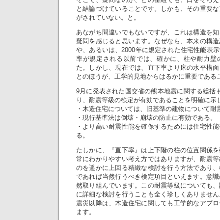
と結論づけていることです。しかも、その重要な
がされていない。と。
あながち間違いでもないですが、これは構造を知
疑問を感じると思います。なぜなら、本来の構造
や、あるいは、2000年に規定された住宅性能表
率が規定される以前では、確かに、柱や耐力壁
た。しかし、現在では、直下率より床の水平構面
とのほうが、工学的見地からはるかに重要である
9月に発表された国交省の熊本地震に関する総括
り、耐震等級の検定が有効であることを明確に示
・木造住宅については、旧基準の建物について耐
・現行基準法は倒壊・崩壊の防止に有効である。
・より高い耐震性能を確保するためには住宅性能
る。
たしかに、『直下率』は上下階の柱の位置関係を
常にわかりやすい考え方ではありますが、耐震等
のを遥かに上回る精緻な検討を行う方法であり、
であれば当然行うべき検定項目といえます。意識
然取り組んでいます。この耐震等級についても、
に詳細な検討を行うことも全く珍しくありません
震災以降は、木造住宅に関しても工学的なアプロ
ます。