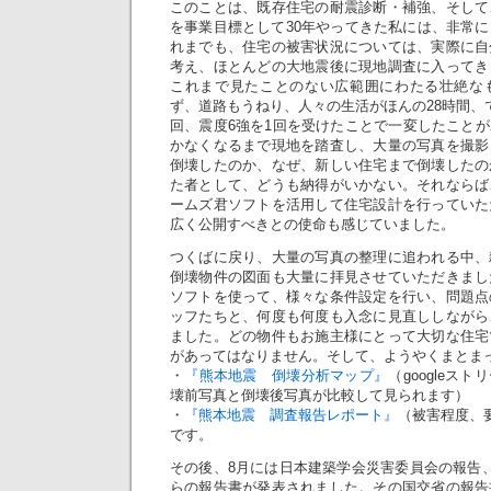
このことは、既存住宅の耐震診断・補強、そして
を事業目標として30年やってきた私には、非常
れまでも、住宅の被害状況については、実際に自
考え、ほとんどの大地震後に現地調査に入ってき
これまで見たことのない広範囲にわたる壮絶な
ず、道路もうねり、人々の生活がほんの28時間、
回、震度6強を1回を受けたことで一変したこと
かなくなるまで現地を踏査し、大量の写真を撮影
倒壊したのか、なぜ、新しい住宅まで倒壊したの
た者として、どうも納得がいかない。それならば
ームズ君ソフトを活用して住宅設計を行っていた
広く公開すべきとの使命も感じていました。
つくばに戻り、大量の写真の整理に追われる中、
倒壊物件の図面も大量に拝見させていただきまし
ソフトを使って、様々な条件設定を行い、問題点
ッフたちと、何度も何度も入念に見直ししながら
ました。どの物件もお施主様にとって大切な住宅
があってはなりません。そして、ようやくまとま
・
『熊本地震 倒壊分析マップ』
（googleス
壊前写真と倒壊後写真が比較して見られます）
・
『熊本地震 調査報告レポート』
（被害程度、
です。
その後、8月には日本建築学会災害委員会の報告
らの報告書が発表されました。その国交省の報告