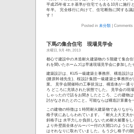
平成25年省エネ基準が住宅でも去る10月に施行
年半。 完全移行に向けて、住宅断熱に関する議
す！
Posted in
未分類
|
Comments 
下馬の集合住宅 現場見学会
水曜日, 9月 4th, 2013
都心で建設中の木造耐火建築物の５階建て集合住
れを聞いたホームズは早速現場見学会に参加した
建築設計は、KUS一級建築士事務所、構造設計
(腰原幹雄先生)、桜設計集団一級建築士事務所
業。 見学会開催時の工事状況は、構造体が一通
ろ どころに充填された状態でした。 見学会の現
しゃったので話をお聞きしたところ、この建物は
討がなされたとのこと。可能ならば構造計算書を
この建物の特徴は１時間耐火建築物でありながら
格子状にあしらわれています。「耐火上大丈夫か
斜格子は 水平力しか負担しないため耐火被覆をし
より外壁面全体がルーバー付の大開口のようにな
はそれなりに取れていました。もう少し格子の隙