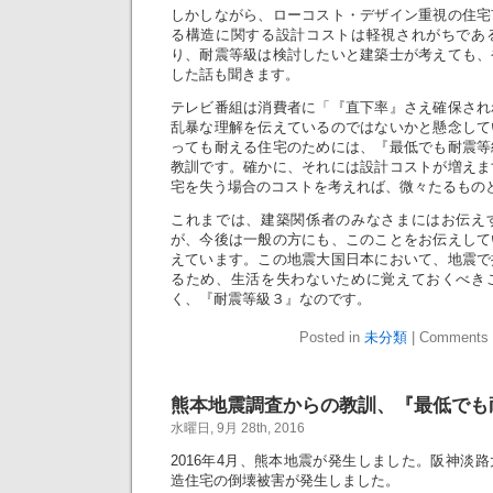
しかしながら、ローコスト・デザイン重視の住宅
る構造に関する設計コストは軽視されがちであ
り、耐震等級は検討したいと建築士が考えても、
した話も聞きます。
テレビ番組は消費者に「『直下率』さえ確保され
乱暴な理解を伝えているのではないかと懸念して
っても耐える住宅のためには、『最低でも耐震等
教訓です。確かに、それには設計コストが増えま
宅を失う場合のコストを考えれば、微々たるもの
これまでは、建築関係者のみなさまにはお伝え
が、今後は一般の方にも、このことをお伝えして
えています。この地震大国日本において、地震で
るため、生活を失わないために覚えておくべき
く、『耐震等級３』なのです。
Posted in
未分類
|
Comments 
熊本地震調査からの教訓、『最低でも
水曜日, 9月 28th, 2016
2016年4月、熊本地震が発生しました。阪神淡
造住宅の倒壊被害が発生しました。