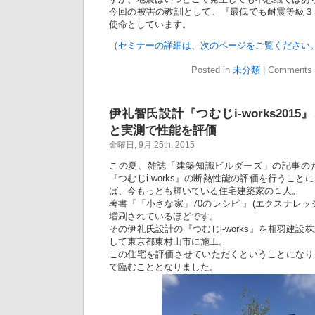
今回の被害の教訓として、『最低でも耐震等級３
使命としています。
（
セミナーの詳細は、次のページをご覧ください
Posted in
未分類
|
Comments 
伊礼智氏設計『つむじi-works201
と実測で性能を評価
金曜日, 9月 25th, 2015
この夏、雑誌「建築知識ビルダーズ」の記事の
『つむじi-works』の断熱性能の評価を行うこ
ば、今もっとも輝いている住宅建築家の１人。
著書『「小さな家」70のレシピ 』(エクスナレッ
増刷されているほどです。
その伊礼氏設計の『つむじi-works』を相羽建
して東京都東村山市に施工。
この住宅を評価させていただくということになり
で臨むこととなりました。