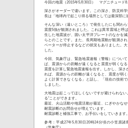
今回の地震（2015年5月30日） マグニチュード8.
深さがオーダーで違います。この深さ、防災科学
長は「地球内で起こり得る場所としては最深部に
そんな深い（遠いところ）で発生したにも関わら
震度5強が観測されました。これは異常震域と呼
生した地震波が、固い太平洋プレートのなかを減
らとのことです。また、長周期地震動が観測され
ベーターが停止するなどの状況もありました。大
した。
今回、気象庁は、緊急地震速報（警報）について
ば、震源からの距離が遠くなると震度が弱くなる
震度を計算し緊急地震速報を出す。しかし、深さが
れば、震源からの距離が遠くなると、震度が弱く
よく計算できなくなる」と話し、「現在の技術で
しました。
大地震は起こってほしくないですが避けられない
る”ことができます。
最近、火山活動や地震活動が最近、にぎやかなせ
耐震診断のお問合せが増えています。
耐震診断と補強工事で、お手伝いをしていきます
参考：平成27年5月30日20時24分頃の小笠
（気象庁）