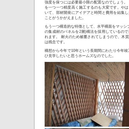
強度を保つには必要最小限の配置なのでしょう。
を一つ一つ精度高く施工するのも大変です。やは
いて、部材開発にアイデアと時間と費用を結集し
ことがうかがえました。
もう一つ構造的な特徴として、水平構面をマッシブホ
の集成材のパネルを2層)構法を採用しているの
れます。 耐火のため被覆されてしまうので、木
は残念です。
構想から今年で10年という長期間にわたり今年竣
ひ見学したいと思うホームズなのでした。