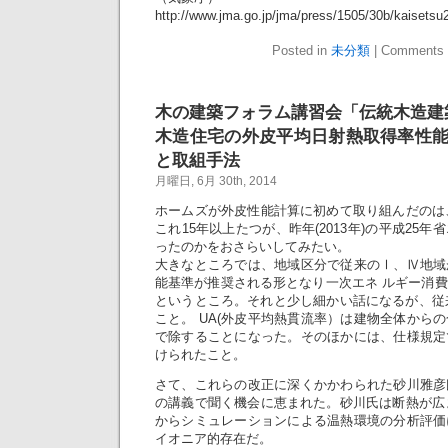
http://www.jma.go.jp/jma/press/1505/30b/kaisets
Posted in
未分類
|
Comments 
木の建築フォラム講習会「伝統木造建
木造住宅の外皮平均日射熱取得率性
と取組手法
月曜日, 6月 30th, 2014
ホームズが外皮性能計算に初めて取り組んだのは、
これ15年以上たつが、昨年(2013年)の平成25
ったのかをおさらいしてみたい。
大きなところでは、地域区分で従来のⅠ、Ⅳ地域
能基準が推奨される形となり一次エネ ルギー消
というところ。それと少し細かい話になるが、従
こと。 UA(外皮平均熱貫流率）は建物全体から
で除することになった。そのほかには、仕様規定
けられたこと。
さて、これらの改正に深くかかわられた砂川雅彦
の講義で聞く機会に恵まれた。砂川氏は断熱が広ま
からシミュレーションによる温熱環境の分析評価
イオニア的存在だ。